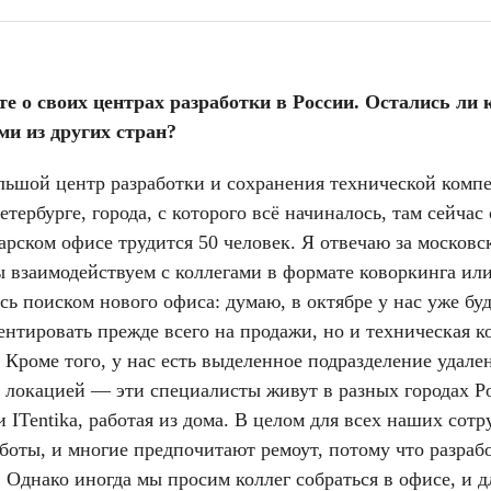
е о своих центрах разработки в России. Остались ли
ми из других стран?
ьшой центр разработки и сохранения технической комп
етербурге, города, с которого всё начиналось, там сейчас
арском офисе трудится 50 человек. Я отвечаю за московс
 взаимодействуем с коллегами в формате коворкинга или 
сь поиском нового офиса: думаю, в октябре у нас уже бу
ентировать прежде всего на продажи, но и техническая 
. Кроме того, у нас есть выделенное подразделение удале
 локацией — эти специалисты живут в разных городах Ро
и ITentika, работая из дома. В целом для всех наших со
боты, и многие предпочитают ремоут, потому что разраб
 Однако иногда мы просим коллег собраться в офисе, и д