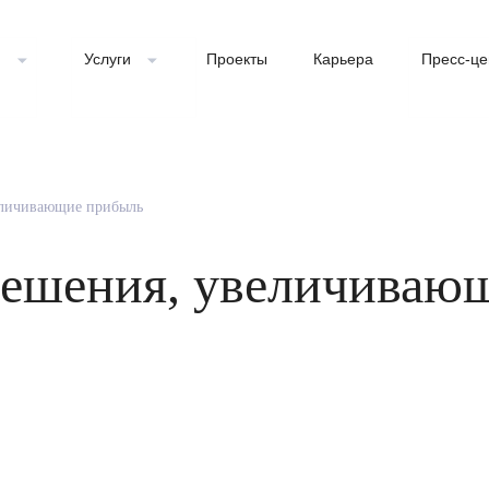
и
Услуги
Проекты
Карьера
Пресс-це
величивающие прибыль
 решения, увеличиваю