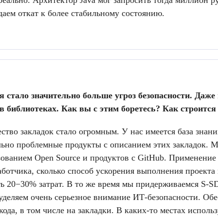
реально. Архитектор Java мог запросить тогда миллион 
аем откат к более стабильному состоянию.
я стало значительно больше угроз безопасности. Даж
в библиотеках. Как вы с этим боретесь? Как строится
ество закладок стало огромным. У нас имеется база знан
ьно проблемные продукты с описанием этих закладок. 
зованием Open Source и продуктов с GitHub. Применение
аботчика, сколько способ ускорения выполнения проекта
ь 20−30% затрат. В то же время мы придерживаемся S-SD
уделяем очень серьезное внимание ИТ-безопасности. Об
кода, в том числе на закладки. В каких-то местах испол