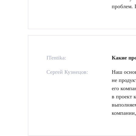
проблем. 
ITentika:
Какие про
Сергей Кузнецов:
Наш основ
не продук
его компа
в проект 
выполняем
компании,