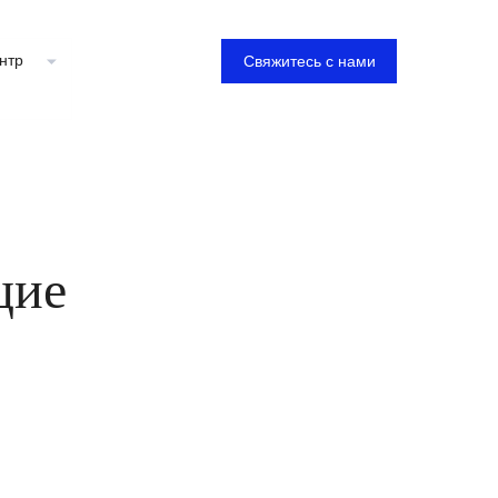
нтр
Свяжитесь с нами
щие