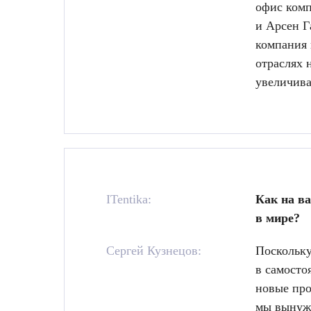
офис комп
и Арсен Г
компания 
отраслях 
увеличива
ITentika:
Как на в
в мире?
Сергей Кузнецов:
Поскольку
в самосто
новые про
мы вынужд