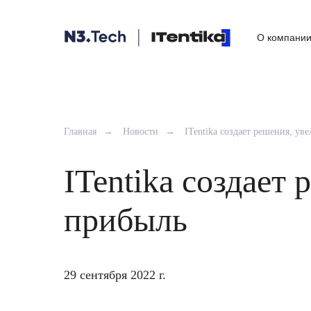
О компани
Главная
→
Новости
→
ITentika создает решения, у
ITentika создает
прибыль
29 сентября 2022 г.