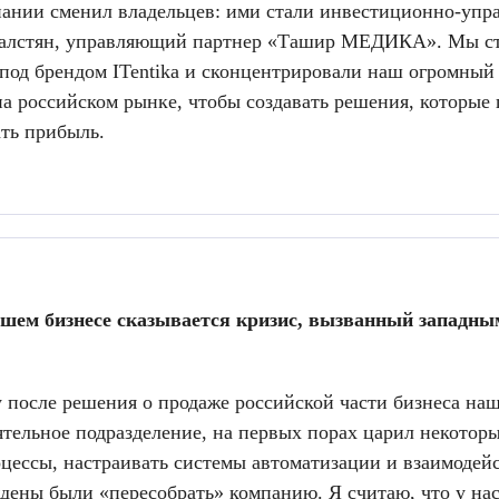
ании сменил владельцев: ими стали инвестиционно-упр
алстян, управляющий партнер «Ташир МЕДИКА». Мы ста
под брендом ITentika и сконцентрировали наш огромный
на российском рынке, чтобы создавать решения, которые
ть прибыль.
ашем бизнесе сказывается кризис, вызванный западны
 после решения о продаже российской части бизнеса на
ятельное подразделение, на первых порах царил некотор
цессы, настраивать системы автоматизации и взаимодейс
ены были «пересобрать» компанию. Я считаю, что у нас 