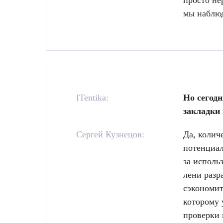
просто не
мы наблюд
ITentika:
Но сегодн
закладки 
Сергей Кузнецов:
Да, колич
потенциал
за исполь
лени разр
сэкономит
которому 
проверки 