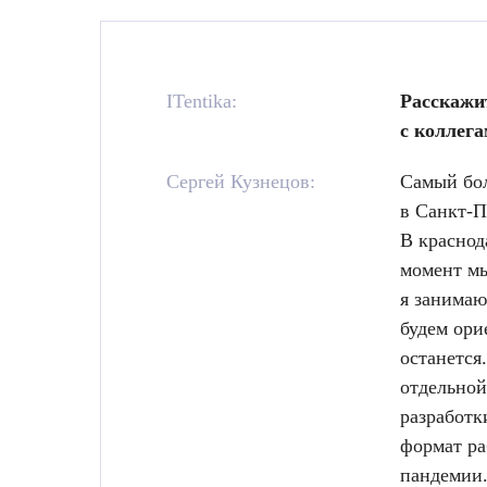
ITentika:
Расскажит
с коллега
Сергей Кузнецов:
Самый бол
в Санкт-П
В краснод
момент мы
я занимаю
будем ори
останется
отдельной
разработк
формат ра
пандемии.