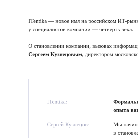
ITentika — новое имя на российском ИТ-рынк
у специалистов компании — четверть века.
О становлении компании, вызовах информаци
Сергеем Кузнецовым
, директором московск
ITentika:
Формально
опыта ва
Сергей Кузнецов:
Мы начина
в становл